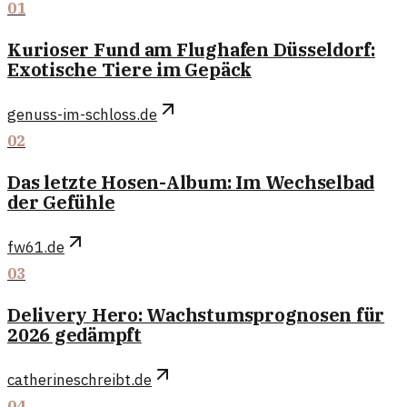
01
Kurioser Fund am Flughafen Düsseldorf:
Exotische Tiere im Gepäck
genuss-im-schloss.de
02
Das letzte Hosen-Album: Im Wechselbad
der Gefühle
fw61.de
03
Delivery Hero: Wachstumsprognosen für
2026 gedämpft
catherineschreibt.de
04