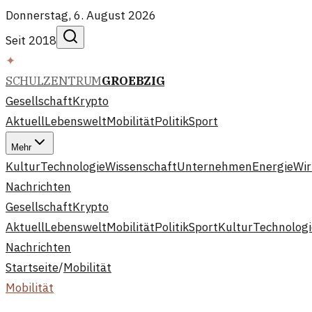
Donnerstag, 6. August 2026
Seit 2018
✦
SCHULZENTRUM
GROEBZIG
Gesellschaft
Krypto
Aktuell
Lebenswelt
Mobilität
Politik
Sport
Mehr
Kultur
Technologie
Wissenschaft
Unternehmen
Energie
Wir
Nachrichten
Gesellschaft
Krypto
Aktuell
Lebenswelt
Mobilität
Politik
Sport
Kultur
Technologi
Nachrichten
Startseite
/
Mobilität
Mobilität