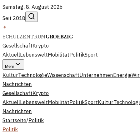
Samstag, 8. August 2026
Seit 2018
✦
GROEBZIG
SCHULZENTRUM
Gesellschaft
Krypto
Aktuell
Lebenswelt
Mobilität
Politik
Sport
Mehr
Kultur
Technologie
Wissenschaft
Unternehmen
Energie
Wir
Nachrichten
Gesellschaft
Krypto
Aktuell
Lebenswelt
Mobilität
Politik
Sport
Kultur
Technologi
Nachrichten
Startseite
/
Politik
Politik