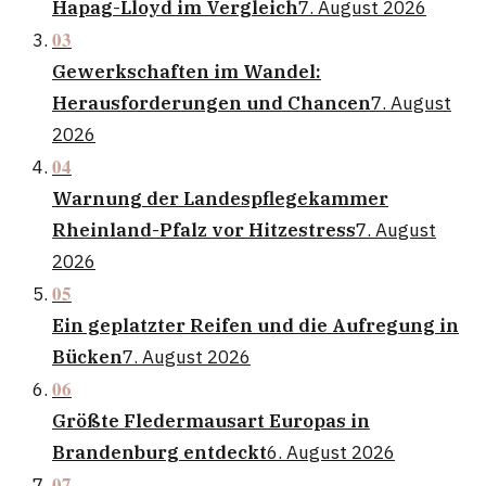
Hapag-Lloyd im Vergleich
7. August 2026
03
Gewerkschaften im Wandel:
Herausforderungen und Chancen
7. August
2026
04
Warnung der Landespflegekammer
Rheinland-Pfalz vor Hitzestress
7. August
2026
05
Ein geplatzter Reifen und die Aufregung in
Bücken
7. August 2026
06
Größte Fledermausart Europas in
Brandenburg entdeckt
6. August 2026
07