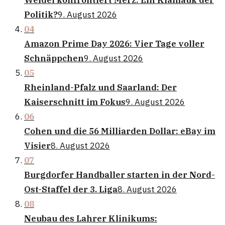
Weidel konfrontiert Merz: Ein Klamauk der
Politik?
9. August 2026
04
Amazon Prime Day 2026: Vier Tage voller
Schnäppchen
9. August 2026
05
Rheinland-Pfalz und Saarland: Der
Kaiserschnitt im Fokus
9. August 2026
06
Cohen und die 56 Milliarden Dollar: eBay im
Visier
8. August 2026
07
Burgdorfer Handballer starten in der Nord-
Ost-Staffel der 3. Liga
8. August 2026
08
Neubau des Lahrer Klinikums: