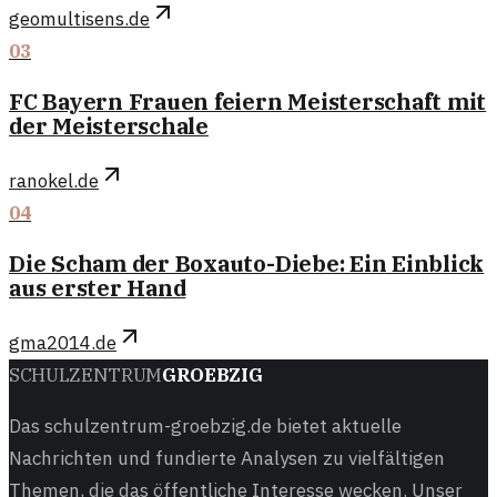
geomultisens.de
03
FC Bayern Frauen feiern Meisterschaft mit
der Meisterschale
ranokel.de
04
Die Scham der Boxauto-Diebe: Ein Einblick
aus erster Hand
gma2014.de
SCHULZENTRUM
GROEBZIG
Das schulzentrum-groebzig.de bietet aktuelle
Nachrichten und fundierte Analysen zu vielfältigen
Themen, die das öffentliche Interesse wecken. Unser