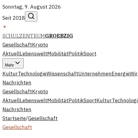
Sonntag, 9. August 2026
Seit 2018
✦
SCHULZENTRUM
GROEBZIG
Gesellschaft
Krypto
Aktuell
Lebenswelt
Mobilität
Politik
Sport
Mehr
Kultur
Technologie
Wissenschaft
Unternehmen
Energie
Wir
Nachrichten
Gesellschaft
Krypto
Aktuell
Lebenswelt
Mobilität
Politik
Sport
Kultur
Technologi
Nachrichten
Startseite
/
Gesellschaft
Gesellschaft