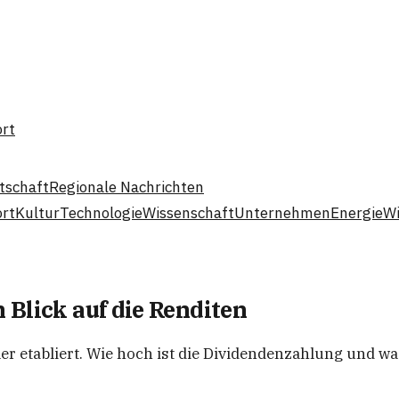
ort
tschaft
Regionale Nachrichten
ort
Kultur
Technologie
Wissenschaft
Unternehmen
Energie
Wi
 Blick auf die Renditen
ler etabliert. Wie hoch ist die Dividendenzahlung und w