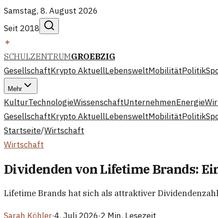
Samstag, 8. August 2026
Seit 2018
✦
SCHULZENTRUM
GROEBZIG
Gesellschaft
Krypto Aktuell
Lebenswelt
Mobilität
Politik
Sp
Mehr
Kultur
Technologie
Wissenschaft
Unternehmen
Energie
Wir
Gesellschaft
Krypto Aktuell
Lebenswelt
Mobilität
Politik
Sp
Startseite
/
Wirtschaft
Wirtschaft
Dividenden von Lifetime Brands: Ein
Lifetime Brands hat sich als attraktiver Dividendenzah
Sarah Köhler
·
4. Juli 2026
·
2 Min. Lesezeit