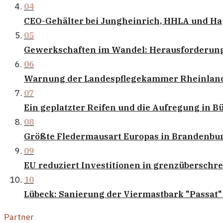
04
CEO-Gehälter bei Jungheinrich, HHLA und Ha
05
Gewerkschaften im Wandel: Herausforderun
06
Warnung der Landespflegekammer Rheinland-
07
Ein geplatzter Reifen und die Aufregung in B
08
Größte Fledermausart Europas in Brandenbur
09
EU reduziert Investitionen in grenzüberschr
10
Lübeck: Sanierung der Viermastbark "Passat"
Partner