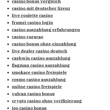
casino bonus vergleich
casino mit deutscher lizenz
live roulette casino
frumzi casino login
casino auszahlung erfahrungen
casino curacao
casino bonus ohne einzahlung
live dealer casino deutsch
cashwin casino auszahlung
flagman casino auszahlung
smokace casino freispiele
cosmo casino auszahlung
online casino freispiele
vulcan casino bonus
crypto casino ohne verifizierung
joo casino bonus