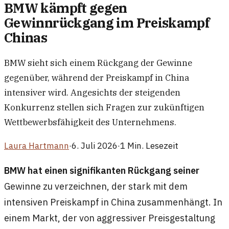
BMW kämpft gegen
Gewinnrückgang im Preiskampf
Chinas
BMW sieht sich einem Rückgang der Gewinne
gegenüber, während der Preiskampf in China
intensiver wird. Angesichts der steigenden
Konkurrenz stellen sich Fragen zur zukünftigen
Wettbewerbsfähigkeit des Unternehmens.
Laura Hartmann
·
6. Juli 2026
·
1 Min. Lesezeit
BMW hat einen signifikanten Rückgang seiner
Gewinne zu verzeichnen, der stark mit dem
intensiven Preiskampf in China zusammenhängt. In
einem Markt, der von aggressiver Preisgestaltung