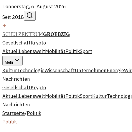
Donnerstag, 6. August 2026
Seit 2018
✦
SCHULZENTRUM
GROEBZIG
Gesellschaft
Krypto
Aktuell
Lebenswelt
Mobilität
Politik
Sport
Mehr
Kultur
Technologie
Wissenschaft
Unternehmen
Energie
Wir
Nachrichten
Gesellschaft
Krypto
Aktuell
Lebenswelt
Mobilität
Politik
Sport
Kultur
Technologi
Nachrichten
Startseite
/
Politik
Politik